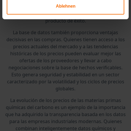
conocimientos químicos y transparencia económica
Ablehnen
del mercado constituye la base de las estrategias de
producto de éxito.
La base de datos también proporciona ventajas
decisivas en las compras. Quienes tienen acceso a los
precios actuales del mercado y a las tendencias
históricas de los precios pueden evaluar mejor las
ofertas de los proveedores y llevar a cabo
negociaciones sobre la base de hechos verificables.
Esto genera seguridad y estabilidad en un sector
caracterizado por la volatilidad y los ciclos de precios
globales.
La evolución de los precios de las materias primas
químicas del carbono es un ejemplo de la importancia
que ha adquirido la transparencia basada en los datos
para las empresas industriales modernas. Quienes
combinan inteligentemente datos químicos y