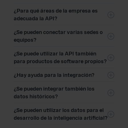
mundo.
Sí, muchas empresas utilizan la API para
¿Para qué áreas de la empresa es
integrarla en soluciones de BI y generación de
informes ya existentes.
adecuada la API?
Entre sus aplicaciones típicas se encuentran:
¿Se pueden conectar varias sedes o
Adquisiciones
equipos?
Ingeniería de costes
Sí, la solución es escalable y adecuada para
¿Se puede utilizar la API también
Gestión de la cadena de suministro
estructuras empresariales internacionales.
Compras
para productos de software propios?
Finanzas
Sí, muchas empresas integran los datos de
¿Hay ayuda para la integración?
Operaciones
costdata® directamente en sus propias
plataformas, portales o soluciones digitales.
Estrategia
Sí, el equipo de costdata® ofrece asistencia en
¿Se pueden integrar también los
cuestiones técnicas y especializadas relacionadas
con la integración.
datos históricos?
Sí, para muchos ámbitos de datos se dispone de
¿Se pueden utilizar los datos para el
datos históricos y series temporales.
desarrollo de la inteligencia artificial?
Dado que nosotros también trabajamos con