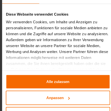
eine wichtige Rolle, da PLA als kompostierbares
Material zunehmend Teil umweltfreundlicher
Diese Webseite verwendet Cookies
Produktstrategien wird.
Wir verwenden Cookies, um Inhalte und Anzeigen zu
Ein weiterer Vorteil der costdata® Kunststoff-
personalisieren, Funktionen für soziale Medien anbieten zu
Datenbank liegt in ihrer hohen Datenqualität, die
können und die Zugriffe auf unsere Website zu analysieren.
exakte Analysen ermöglicht. So lassen sich
Außerdem geben wir Informationen zu Ihrer Verwendung
Materialkosten präzise kalkulieren und
unserer Website an unsere Partner für soziale Medien,
Einsparpotenziale identifizieren, ohne dass die
Werbung und Analysen weiter. Unsere Partner führen diese
Produktqualität leidet. Auch in der Forschung und
Informationen möglicherweise mit weiteren Daten
Entwicklung bietet der Zugriff auf aktuelle Daten einen
zusammen, die Sie ihnen bereitgestellt haben oder die sie
erheblichen Mehrwert, da er Innovationen fördert und
im Rahmen Ihrer Nutzung der Dienste gesammelt haben.
neue Ansätze in der Materialverarbeitung ermöglicht.
Alle zulassen
Darüber hinaus schafft die Datenbank eine stabile
Grundlage für Preisverhandlungen mit Lieferanten.
Aktuelle und objektive Marktdaten stärken die
Anpassen
Verhandlungsposition und fördern langfristige
Partnerschaften. In einer dynamischen Marktsituation,