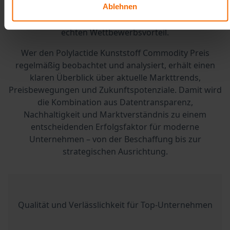
Ablehnen
in der ökologische und ökonomische Faktoren
gleichermaßen wichtig sind, bietet sie somit einen
echten Wettbewerbsvorteil.
Wer den Polylactide Kunststoff Commodity Preis
regelmäßig beobachtet und analysiert, erhält einen
klaren Überblick über aktuelle Markttrends,
Preisbewegungen und Zukunftspotenziale. Damit wird
die Kombination aus Datentransparenz,
Nachhaltigkeit und Marktverständnis zu einem
entscheidenden Erfolgsfaktor für moderne
Unternehmen – von der Beschaffung bis zur
strategischen Ausrichtung.
Qualität und Verlässlichkeit für Top-Unternehmen