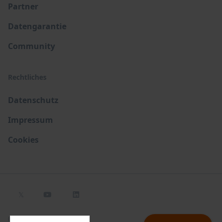
Partner
Datengarantie
Community
Rechtliches
Datenschutz
Impressum
Cookies
𝕏


© 2023 costdata