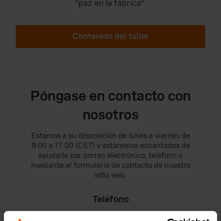
"paz en la fábrica".
Contenido del taller
Póngase en contacto con
nosotros
Estamos a su disposición de lunes a viernes de
9:00 a 17:00 (CET) y estaremos encantados de
ayudarle por correo electrónico, teléfono o
mediante el formulario de contacto de nuestro
sitio web.
Teléfono
+49 221 - 93 46 78 - 0