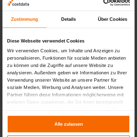
Correo electrónico
Zustimmung
Details
Über Cookies
info@costdata.de
Diese Webseite verwendet Cookies
Asistencia técnica
Wir verwenden Cookies, um Inhalte und Anzeigen zu
+49 221 - 93 46 78 - 3
personalisieren, Funktionen für soziale Medien anbieten
zu können und die Zugriffe auf unsere Website zu
analysieren. Außerdem geben wir Informationen zu Ihrer
Verwendung unserer Website an unsere Partner für
Fax
soziale Medien, Werbung und Analysen weiter. Unsere
+49 221 - 93 46 78 - 9
Partner führen diese Informationen möglicherweise mit
weiteren Daten zusammen, die Sie ihnen bereitgestellt
haben oder die sie im Rahmen Ihrer Nutzung der Dienste
Nombre
gesammelt haben.
Alle zulassen