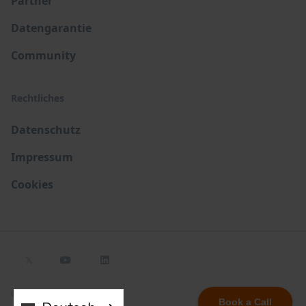
Partner
Datengarantie
Community
Rechtliches
Datenschutz
Impressum
Cookies
𝕏


© 2023 costdata
Book a Call