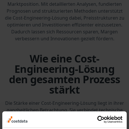
Marktposition. Mit detaillierten Analysen, fundierten
Prognosen und strukturierten Methoden unterstützt
die Cost-Engineering-Lösung dabei, Preisstrukturen zu
optimieren und Investitionen effizienter einzusetzen.
Dadurch lassen sich Ressourcen sparen, Margen
verbessern und Innovationen gezielt fördern.
Wie eine Cost-
Engineering-Lösung
den gesamten Prozess
stärkt
Die Stärke einer Cost-Engineering-Lösung liegt in ihrer
ganzheitlichen Betrachtung. Sie verbindet technische
Expertise mit betriebswirtschaftlichem Know-how und
schafft damit die Basis für fundierte Entscheidungen.