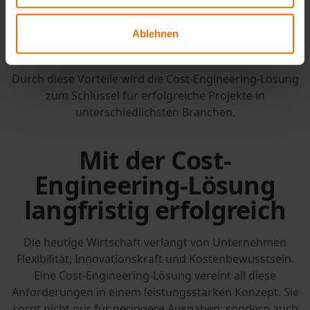
Lieferantenverhandlungen verbessern
Ablehnen
Transparenz in der Kostenstruktur schaffen
Durch diese Vorteile wird die Cost-Engineering-Lösung
zum Schlüssel für erfolgreiche Projekte in
unterschiedlichsten Branchen.
Mit der Cost-
Engineering-Lösung
langfristig erfolgreich
Die heutige Wirtschaft verlangt von Unternehmen
Flexibilität, Innovationskraft und Kostenbewusstsein.
Eine Cost-Engineering-Lösung vereint all diese
Anforderungen in einem leistungsstarken Konzept. Sie
sorgt nicht nur für geringere Ausgaben, sondern auch