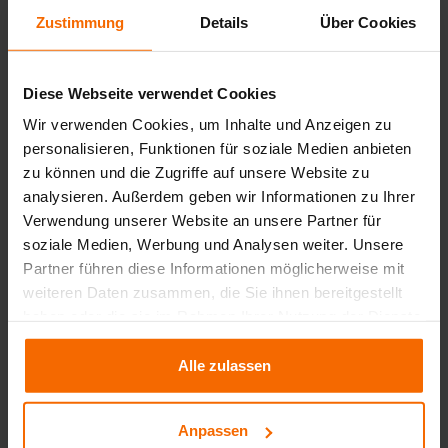
Von der ersten Idee über die Konstruktion bis hin zur
Zustimmung
Details
Über Cookies
Serienproduktion begleitet die Cost-Engineering-
Lösung jeden Schritt. Sie macht Kostenrisiken sichtbar,
zeigt Alternativen auf und liefert Daten, die eine
Diese Webseite verwendet Cookies
nachhaltige Unternehmensstrategie unterstützen.
Wir verwenden Cookies, um Inhalte und Anzeigen zu
personalisieren, Funktionen für soziale Medien anbieten
Praxisorientierte
zu können und die Zugriffe auf unsere Website zu
Vorteile der Cost-
analysieren. Außerdem geben wir Informationen zu Ihrer
Verwendung unserer Website an unsere Partner für
Engineering-Lösung
soziale Medien, Werbung und Analysen weiter. Unsere
Partner führen diese Informationen möglicherweise mit
Eine moderne Cost-Engineering-Lösung ist weit mehr
weiteren Daten zusammen, die Sie ihnen bereitgestellt
als nur ein Kalkulationstool. Sie ist ein strategisches
haben oder die sie im Rahmen Ihrer Nutzung der Dienste
Instrument, das den Blick für das Wesentliche schärft.
gesammelt haben.
Unternehmen können mit ihr:
Alle zulassen
Entwicklungszeiten verkürzen
Anpassen
Materialkosten senken