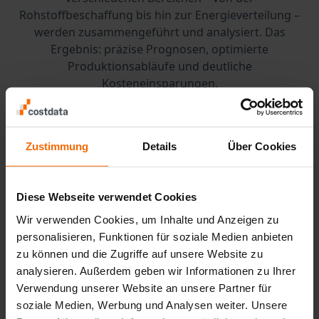
Rohstoffbeschaffung bis hin zur Energieverteilung –
werden zusammengeführt und analysiert. Das
Ergebnis: präzise Prognosen, optimierte
Produktionsabläufe und deutliche
Kosteneinsparungen.
Gerade in der Energieindustrie, in der kleinste
Schwankungen enorme finanzielle Auswirkungen
haben können, bietet eine solche Software einen
Zustimmung
Details
Über Cookies
entscheidenden Vorteil. Unternehmen können
schneller auf Marktveränderungen reagieren und ihre
Produktionspläne flexibel anpassen. Das sorgt nicht
Diese Webseite verwendet Cookies
nur für niedrigere Kosten, sondern auch für eine
Wir verwenden Cookies, um Inhalte und Anzeigen zu
nachhaltigere und effizientere Produktion.
personalisieren, Funktionen für soziale Medien anbieten
zu können und die Zugriffe auf unsere Website zu
Wettbewerbsvorteile
analysieren. Außerdem geben wir Informationen zu Ihrer
Verwendung unserer Website an unsere Partner für
durch Digitalisierung
soziale Medien, Werbung und Analysen weiter. Unsere