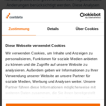
Änderungen berücksichtigt werden. Diese Analysen
ermöglichen es, fundierte Entscheidungen zu treffen,
bevor Kosten explodieren oder die Produktion ins
Stocken gerät. Besonders wertvoll ist die Möglichkeit,
Schwachstellen in der Produktion frühzeitig zu
Zustimmung
Details
Über Cookies
erkennen und Maßnahmen zur Optimierung
einzuleiten. So wird das Energieindustrie Kosten
Produktion Tool zu einem unverzichtbaren Instrument
Diese Webseite verwendet Cookies
für die strategische Planung.
Wir verwenden Cookies, um Inhalte und Anzeigen zu
personalisieren, Funktionen für soziale Medien anbieten
Vorteile für
zu können und die Zugriffe auf unsere Website zu
analysieren. Außerdem geben wir Informationen zu Ihrer
Unternehmen in der
Verwendung unserer Website an unsere Partner für
Energiebranche
soziale Medien, Werbung und Analysen weiter. Unsere
Partner führen diese Informationen möglicherweise mit
weiteren Daten zusammen, die Sie ihnen bereitgestellt
Der Einsatz eines Energieindustrie Kosten Produktion
haben oder die sie im Rahmen Ihrer Nutzung der Dienste
Tool bietet zahlreiche Vorteile. Unternehmen können
gesammelt haben.