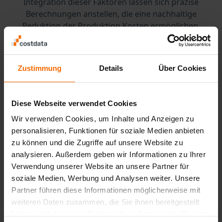
Integration dieser Faktoren lassen sich präzise
Berechnungen anstellen, die eine nachhaltige
Reduktion der Produktion Kosten ermöglichen.
Zudem erlaubt die Software eine vorausschauende
Planung. Unternehmen können frühzeitig erkennen,
Zustimmung
Details
Über Cookies
an welchen Stellen Engpässe oder unnötige Ausgaben
entstehen. So wird es möglich, nicht nur Kosten zu
senken, sondern auch die Produktionsabläufe
Diese Webseite verwendet Cookies
langfristig stabiler zu gestalten.
Wir verwenden Cookies, um Inhalte und Anzeigen zu
personalisieren, Funktionen für soziale Medien anbieten
Effizienzsteigerung
zu können und die Zugriffe auf unsere Website zu
durch digitale
analysieren. Außerdem geben wir Informationen zu Ihrer
Verwendung unserer Website an unsere Partner für
Transparenz
soziale Medien, Werbung und Analysen weiter. Unsere
Partner führen diese Informationen möglicherweise mit
Ein entscheidender Punkt ist die digitale Transparenz,
weiteren Daten zusammen, die Sie ihnen bereitgestellt
die mit einer Klimatechnik Produktion Kosten
haben oder die sie im Rahmen Ihrer Nutzung der Dienste
Software erreicht wird. Produktionsleiter sehen