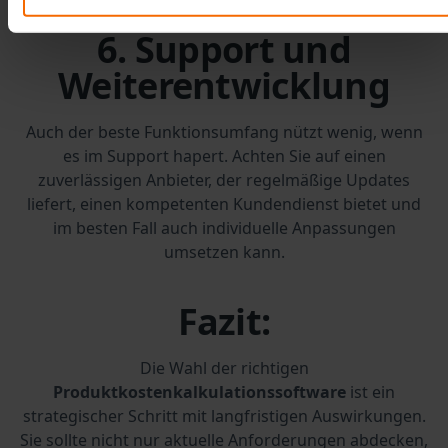
6. Support und
Weiterentwicklung
Auch der beste Funktionsumfang nützt wenig, wenn
es im Support hapert. Achten Sie auf einen
zuverlässigen Anbieter, der regelmäßige Updates
liefert, einen kompetenten Kundendienst bietet und
im besten Fall auch individuelle Anpassungen
umsetzen kann.
Fazit:
Die Wahl der richtigen
Produktkostenkalkulationssoftware
ist ein
strategischer Schritt mit langfristigen Auswirkungen.
Sie sollte nicht nur aktuelle Anforderungen abdecken,