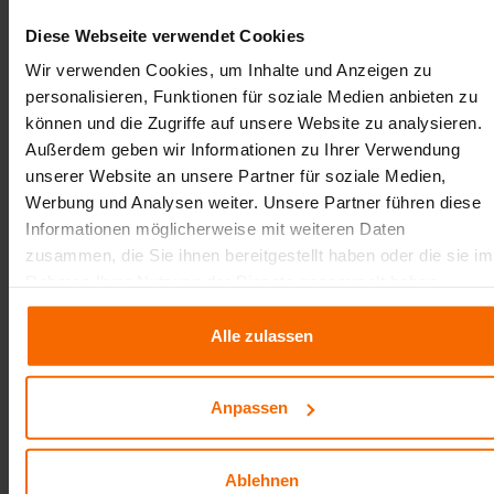
Fertigungstechnologien auf die Gesamtkosten aus?
Mit Hilfe von "Was-wäre-wenn"-Analysen lassen sich
Diese Webseite verwendet Cookies
unterschiedliche Szenarien durchspielen und
Wir verwenden Cookies, um Inhalte und Anzeigen zu
Entscheidungen faktenbasiert treffen.
personalisieren, Funktionen für soziale Medien anbieten zu
können und die Zugriffe auf unsere Website zu analysieren.
5. Cloud oder On-
Außerdem geben wir Informationen zu Ihrer Verwendung
unserer Website an unsere Partner für soziale Medien,
Premises – die richtige
Werbung und Analysen weiter. Unsere Partner führen diese
IT-Strategie
Informationen möglicherweise mit weiteren Daten
zusammen, die Sie ihnen bereitgestellt haben oder die sie im
Rahmen Ihrer Nutzung der Dienste gesammelt haben.
Ob Sie eine lokale Installation bevorzugen oder eine
cloudbasierte Lösung einsetzen möchten – moderne
Alle zulassen
Tools bieten beide Optionen. Cloudlösungen punkten
mit einfacher Skalierbarkeit und geringem
Wartungsaufwand, während On-Premises-Systeme oft
Anpassen
mehr Kontrolle und Datensicherheit bieten. Die
Entscheidung hängt von Ihrer IT-Strategie und den
unternehmensspezifischen Anforderungen ab.
Ablehnen