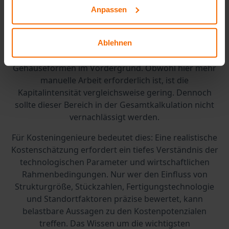
Anpassen
Stückkosten eines Dies.
Im
Back-End-Bereich
, der rund 20 % der
Herstellungskosten betrifft, stehen das Vereinzeln des
Ablehnen
Wafers, das Verbinden mit Substraten und das
Gehäuseformen im Vordergrund. Obwohl hier mehr
manuelle Arbeit erforderlich ist, ist die
Kapitalintensität vergleichsweise gering. Dennoch
sollte dieser Bereich in der Gesamtkalkulation nicht
vernachlässigt werden.
Für Kosteningenieure bedeutet dies: Eine realistische
Kostenschätzung erfordert ein tiefes Verständnis der
technologischen Parameter und wirtschaftlichen
Rahmenbedingungen. Nur wer den Einfluss von
Strukturgröße, Stückzahlen, Fertigungstechnologie
und Standortfaktoren präzise bewertet, kann
belastbare Aussagen zu den Kostenpotenzialen
treffen. Das Wissen um die wichtigsten