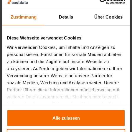
Nicht zu unterschätzen sind außerdem die
Overheadkosten
, die etwa
35 % der Gesamtkosten
Zustimmung
Details
Über Cookies
ausmachen. Diese umfassen unter anderem Personal,
IT-Infrastruktur, Reinraumbetrieb, Energieverbrauch
und unterstützende Dienstleistungen. Je komplexer
Diese Webseite verwendet Cookies
das Fertigungsverfahren, desto höher der Bedarf an
Wir verwenden Cookies, um Inhalte und Anzeigen zu
qualifiziertem Fachpersonal und Prozessüberwachung
personalisieren, Funktionen für soziale Medien anbieten
– insbesondere bei hochentwickelten Nodes. Da
zu können und die Zugriffe auf unsere Website zu
Overheadkosten stark standortabhängig sind, ist ein
analysieren. Außerdem geben wir Informationen zu Ihrer
Benchmarking auf Basis regionaler Kennzahlen
Verwendung unserer Website an unsere Partner für
unabdingbar.
soziale Medien, Werbung und Analysen weiter. Unsere
Ein weiterer Kostentreiber ergibt sich aus der
Partner führen diese Informationen möglicherweise mit
Anlagennutzung und Durchlaufzeit
. Da viele
weiteren Daten zusammen, die Sie ihnen bereitgestellt
Fertigungsschritte sequenziell verlaufen und teure
haben oder die sie im Rahmen Ihrer Nutzung der Dienste
Maschinen lange belegt sind, müssen die
gesammelt haben.
Abschreibungen präzise auf die gefertigte Stückzahl
Alle zulassen
verteilt werden. Prozesslänge, Taktzeit und
Ausschussrate beeinflussen somit unmittelbar die