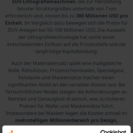
EUV-Lithografiemaschinen
, die zur Herstellung
feinster Strukturgrößen unterhalb von 7 nm
erforderlich sind, kosten bis zu
300 Millionen USD pro
Einheit
. Im Vergleich dazu bewegen sich die Preise für
DUV-Anlagen bei 50–100 Millionen USD. Die Auswahl
der Lithografietechnologie hat somit einen
entscheidenden Einfluss auf die Prozesstiefe und die
langfristige Kapitalbindung.
Auch der Materialeinsatz spielt eine maßgebliche
Rolle. Rohsilizium, Prozesschemikalien, Spezialgase,
Fotolacke und Maskensätze machen einen
signifikanten Anteil an den variablen Kosten aus. Bei
fortschrittlichen Nodes steigen die Anforderungen an
Reinheit und Genauigkeit drastisch, was zu höheren
Preisen für Wafer und Maskensätze führt.
Insbesondere bei Masken liegen die Kosten schnell im
mehrstelligen Millionenbereich pro Design,
abhängig von Layer-Anzahl und Toleranzen.