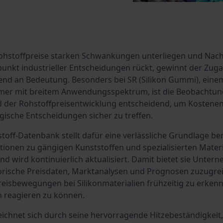
r Rohstoffpreise starken Schwankungen unterliegen und Nac
lpunkt industrieller Entscheidungen rückt, gewinnt der Zug
d an Bedeutung. Besonders bei SR (Silikon Gummi), eine
mer mit breitem Anwendungsspektrum, ist die Beobachtung
 der Rohstoffpreisentwicklung entscheidend, um Kostene
gische Entscheidungen sicher zu treffen.
off-Datenbank stellt dafür eine verlässliche Grundlage bere
onen zu gängigen Kunststoffen und spezialisierten Materi
nd wird kontinuierlich aktualisiert. Damit bietet sie Unter
torische Preisdaten, Marktanalysen und Prognosen zuzugrei
Preisbewegungen bei Silikonmaterialien frühzeitig zu erken
 reagieren zu können.
eichnet sich durch seine hervorragende Hitzebeständigkeit, 