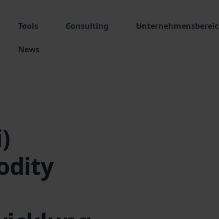
Tools
Consulting
Unternehmensberei
News
)
odity