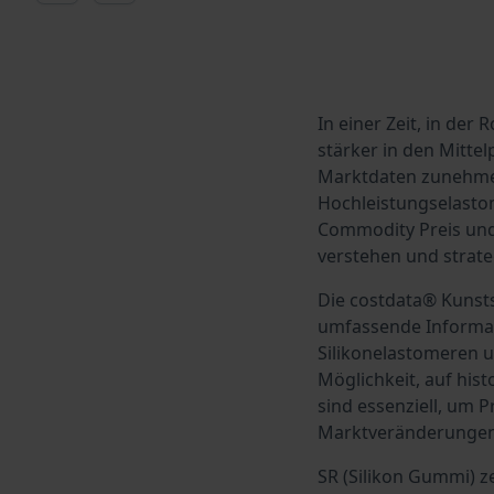
In einer Zeit, in de
stärker in den Mitte
Marktdaten zunehmen
Hochleistungselasto
Commodity Preis und
verstehen und strate
Die costdata® Kunstst
umfassende Informati
Silikonelastomeren u
Möglichkeit, auf his
sind essenziell, um 
Marktveränderungen
SR (Silikon Gummi) z