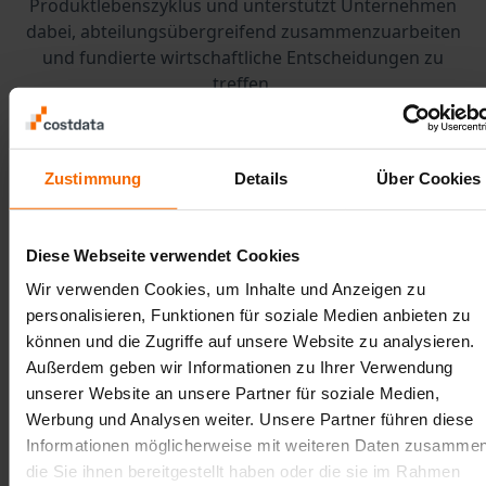
Produktlebenszyklus und unterstützt Unternehmen
dabei, abteilungsübergreifend zusammenzuarbeiten
und fundierte wirtschaftliche Entscheidungen zu
treffen.
Die Realität vieler Unternehmen sieht so aus, dass der
Einkauf ausgelastet ist, die technischen Abteilungen
gebunden sind und die Zeit für tiefgehende
Zustimmung
Details
Über Cookies
Kostenanalysen im Tagesgeschäft fehlt. Genau hier
bieten externe Full-Service-Anbieter wie costdata®
einen enormen Mehrwert.
Diese Webseite verwendet Cookies
Wir verwenden Cookies, um Inhalte und Anzeigen zu
Sie übernehmen
vollständige Kostenkalkulationen,
personalisieren, Funktionen für soziale Medien anbieten zu
Angebotsanalysen und Marktpreisbewertungen
.
können und die Zugriffe auf unsere Website zu analysieren.
Unternehmen müssen dafür keine eigene
Außerdem geben wir Informationen zu Ihrer Verwendung
Infrastruktur aufbauen und erhalten dennoch eine
unserer Website an unsere Partner für soziale Medien,
unabhängige, professionelle Beurteilung. Full-Service-
Werbung und Analysen weiter. Unsere Partner führen diese
Modelle sorgen dafür, dass Transparenz nicht nur ein
Informationen möglicherweise mit weiteren Daten zusammen
Ziel ist, sondern im Unternehmensalltag wirklich
die Sie ihnen bereitgestellt haben oder die sie im Rahmen
umgesetzt werden kann.