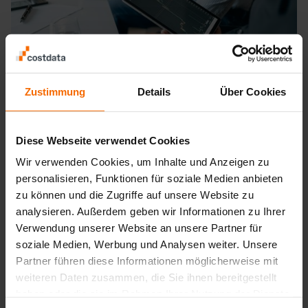
Zustimmung
Details
Über Cookies
Diese Webseite verwendet Cookies
Vos avantages en un coup d'œil
Wir verwenden Cookies, um Inhalte und Anzeigen zu
personalisieren, Funktionen für soziale Medien anbieten
zu können und die Zugriffe auf unsere Website zu
analysieren. Außerdem geben wir Informationen zu Ihrer
Verwendung unserer Website an unsere Partner für
soziale Medien, Werbung und Analysen weiter. Unsere
Partner führen diese Informationen möglicherweise mit
Une transparence
Des décisions tarifaires
weiteren Daten zusammen, die Sie ihnen bereitgestellt
maximale
sur tous les
fondées sur les données
haben oder die sie im Rahmen Ihrer Nutzung der Dienste
éléments de prix
plutôt que sur l'intuition