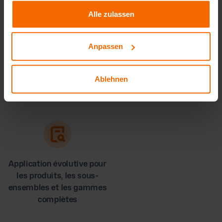
gesammelt haben.
Alle zulassen
Anpassen
Une meilleure garantie de
Une position de
marge grâce à un calcul
négociation plus forte vis-
Ablehnen
minutieux
à-vis des clients et des
fournisseurs
Application évolutive pour
les produits, les sous-
ensembles et les gammes
complètes