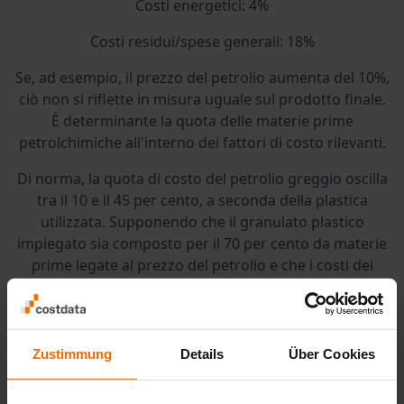
Costi energetici: 4%
Costi residui/spese generali: 18%
Se, ad esempio, il prezzo del petrolio aumenta del 10%,
ciò non si riflette in misura uguale sul prodotto finale.
È determinante la quota delle materie prime
petrolchimiche all'interno dei fattori di costo rilevanti.
Di norma, la quota di costo del petrolio greggio oscilla
tra il 10 e il 45 per cento, a seconda della plastica
utilizzata. Supponendo che il granulato plastico
impiegato sia composto per il 70 per cento da materie
prime legate al prezzo del petrolio e che i costi dei
materiali rappresentino, come descritto in
precedenza, il 60 per cento dei costi totali, tale
andamento
comporterebbe
un aumento dei costi
complessivi di circa
il 4,2
per cento
.
Zustimmung
Details
Über Cookies
Inoltre, il prezzo del petrolio incide anche sui costi di