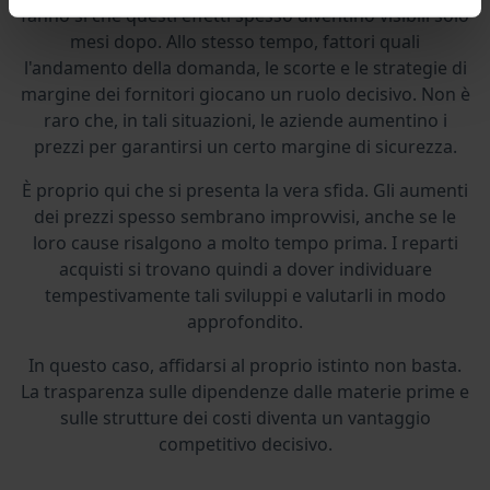
fanno sì che questi effetti spesso diventino visibili solo
mesi dopo. Allo stesso tempo, fattori quali
l'andamento della domanda, le scorte e le strategie di
margine dei fornitori giocano un ruolo decisivo. Non è
raro che, in tali situazioni, le aziende aumentino i
prezzi per garantirsi un certo margine di sicurezza.
È proprio qui che si presenta la vera sfida. Gli aumenti
dei prezzi spesso sembrano improvvisi, anche se le
loro cause risalgono a molto tempo prima. I reparti
acquisti si trovano quindi a dover individuare
tempestivamente tali sviluppi e valutarli in modo
approfondito.
In questo caso, affidarsi al proprio istinto non basta.
La trasparenza sulle dipendenze dalle materie prime e
sulle strutture dei costi diventa un vantaggio
competitivo decisivo.