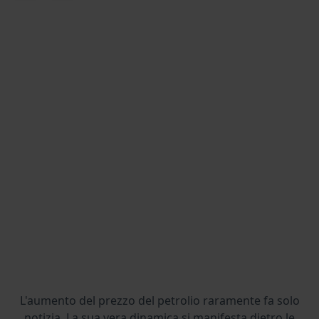
L'aumento del prezzo del petrolio raramente fa solo
notizia. La sua vera dinamica si manifesta dietro le