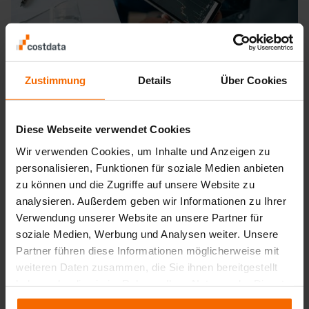
Zustimmung
Details
Über Cookies
Diese Webseite verwendet Cookies
I vantaggi in breve
Wir verwenden Cookies, um Inhalte und Anzeigen zu
personalisieren, Funktionen für soziale Medien anbieten
zu können und die Zugriffe auf unsere Website zu
analysieren. Außerdem geben wir Informationen zu Ihrer
Verwendung unserer Website an unsere Partner für
soziale Medien, Werbung und Analysen weiter. Unsere
Partner führen diese Informationen möglicherweise mit
Massima trasparenza sui
Decisioni sui prezzi
weiteren Daten zusammen, die Sie ihnen bereitgestellt
costi
per tutte le
basate sui dati anziché
haben oder die sie im Rahmen Ihrer Nutzung der Dienste
componenti del prezzo
sull'istinto
gesammelt haben.