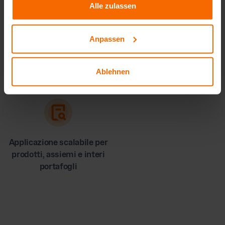
Alle zulassen
Anpassen
Maggiore sicurezza dei
Una posizione negoziale
margini grazie a un
più forte nei confronti di
Ablehnen
calcolo accurato
clienti e fornitori
Applicazione scalabile per
prodotti, assiemi e interi
portafogli