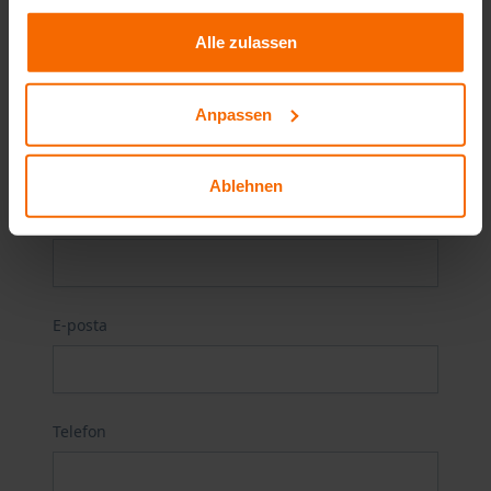
Faks
gesammelt haben.
+49 221 - 93 46 78 - 9
Alle zulassen
İlk isim
Anpassen
Ablehnen
Soyadı
E-posta
Telefon