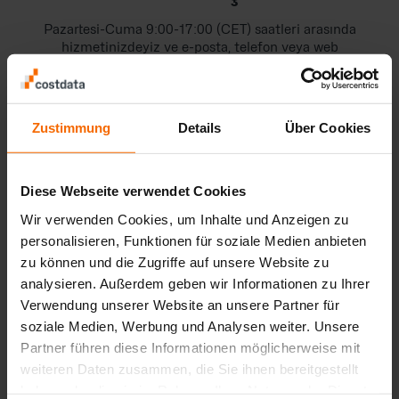
Pazartesi-Cuma 9:00-17:00 (CET) saatleri arasında
hizmetinizdeyiz ve e-posta, telefon veya web
sitemizdeki iletişim formu aracılığıyla size yardımcı
olmaktan mutluluk duyarız.
Telefon
Zustimmung
Details
Über Cookies
+49 221 - 93 46 78 - 0
Diese Webseite verwendet Cookies
E-posta
Wir verwenden Cookies, um Inhalte und Anzeigen zu
personalisieren, Funktionen für soziale Medien anbieten
info@costdata.de
zu können und die Zugriffe auf unsere Website zu
analysieren. Außerdem geben wir Informationen zu Ihrer
Verwendung unserer Website an unsere Partner für
Teknik Destek
soziale Medien, Werbung und Analysen weiter. Unsere
+49 221 - 93 46 78 - 3
Partner führen diese Informationen möglicherweise mit
weiteren Daten zusammen, die Sie ihnen bereitgestellt
haben oder die sie im Rahmen Ihrer Nutzung der Dienste