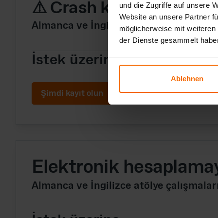
⚠️ Crash kursu PCBA ve
und die Zugriffe auf unsere 
Website an unsere Partner fü
Almanca ve İngilizce atölye çalışmal
möglicherweise mit weiteren
der Dienste gesammelt habe
İstek üzerine
Ablehnen
Şimdi kayıt olun
Elektronik hesaplamay
Almanca ve İngilizce atölye çalışmal