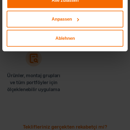
Anpassen
Sağlam hesaplamalar
Müşteriler ve tedarikçiler
sayesinde daha yüksek
karşısında daha güçlü bir
kâr marjı güvencesi
pazarlık konumu
Ablehnen
Ürünler, montaj grupları
ve tüm portföyler için
ölçeklenebilir uygulama
Teklifleriniz gerçekten rekabetçi mi?