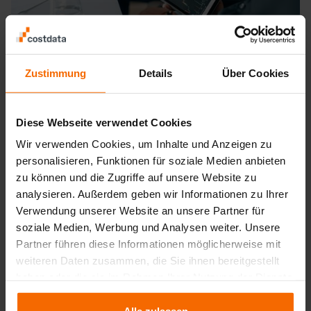
Zustimmung
Details
Über Cookies
Diese Webseite verwendet Cookies
Avantajlarınız bir bakışta
Wir verwenden Cookies, um Inhalte und Anzeigen zu
personalisieren, Funktionen für soziale Medien anbieten
zu können und die Zugriffe auf unsere Website zu
analysieren. Außerdem geben wir Informationen zu Ihrer
Verwendung unserer Website an unsere Partner für
soziale Medien, Werbung und Analysen weiter. Unsere
Tüm fiyat bileşenleri
İçgüdü yerine veriye
Partner führen diese Informationen möglicherweise mit
üzerinde
maksimum
dayalı fiyat kararları
weiteren Daten zusammen, die Sie ihnen bereitgestellt
maliyet şeffaflığı
haben oder die sie im Rahmen Ihrer Nutzung der Dienste
gesammelt haben.
Alle zulassen