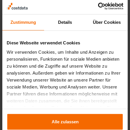
Telefon
+49 221 - 93 46 78 - 0
Zustimmung
Details
Über Cookies
E-posta
info@costdata.de
Diese Webseite verwendet Cookies
Wir verwenden Cookies, um Inhalte und Anzeigen zu
personalisieren, Funktionen für soziale Medien anbieten
Teknik Destek
zu können und die Zugriffe auf unsere Website zu
+49 221 - 93 46 78 - 3
analysieren. Außerdem geben wir Informationen zu Ihrer
Verwendung unserer Website an unsere Partner für
soziale Medien, Werbung und Analysen weiter. Unsere
Faks
Partner führen diese Informationen möglicherweise mit
+49 221 - 93 46 78 - 9
weiteren Daten zusammen, die Sie ihnen bereitgestellt
haben oder die sie im Rahmen Ihrer Nutzung der Dienste
gesammelt haben.
İlk isim
Alle zulassen